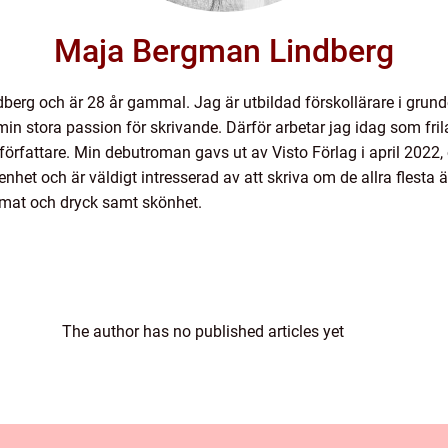
Maja Bergman Lindberg
berg och är 28 år gammal. Jag är utbildad förskollärare i gru
på min stora passion för skrivande. Därför arbetar jag idag som f
m författare. Min debutroman gavs ut av Visto Förlag i april 20
nhet och är väldigt intresserad av att skriva om de allra flesta
mat och dryck samt skönhet.
The author has no published articles yet