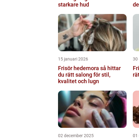
starkare hud
de
15 januari 2026
30
Frisör hedemora så hittar
Fr
du rätt salong för stil,
rä
kvalitet och lugn
02 december 2025
01