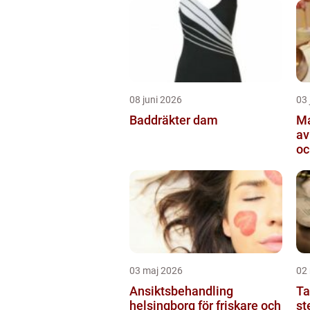
08 juni 2026
03 
Baddräkter dam
Ma
av
oc
03 maj 2026
02
Ansiktsbehandling
Ta
helsingborg för friskare och
sten