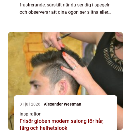
frustrerande, särskilt när du ser dig i spegeln
och observerar att dina ögon ser slitna eller
tunga ut. Med åldrande kan huden runt
ögon...
31 juli 2026
Alexander Westman
inspiration
Frisör globen modern salong för hår,
färg och helhetslook