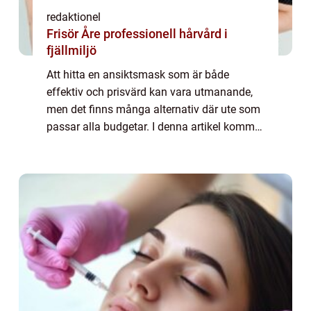
redaktionel
Frisör Åre professionell hårvård i
fjällmiljö
Att hitta en ansiktsmask som är både
effektiv och prisvärd kan vara utmanande,
men det finns många alternativ där ute som
passar alla budgetar. I denna artikel kommer
vi att gå igenom allt du behöver veta om
”ansiktsmask billig”, inklusiv...