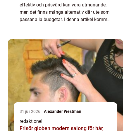
effektiv och prisvärd kan vara utmanande,
men det finns många alternativ där ute som
passar alla budgetar. I denna artikel kommer
vi att gå igenom allt du behöver veta om
”ansiktsmask billig”, inklusiv...
31 juli 2026
Alexander Westman
redaktionel
Frisör globen modern salong för hår,