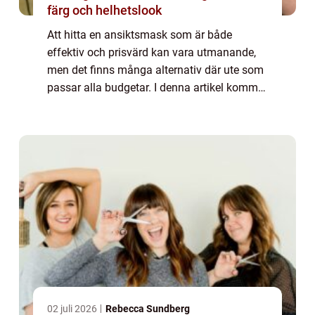
färg och helhetslook
Att hitta en ansiktsmask som är både
effektiv och prisvärd kan vara utmanande,
men det finns många alternativ där ute som
passar alla budgetar. I denna artikel kommer
vi att gå igenom allt du behöver veta om
”ansiktsmask billig”, inklusiv...
02 juli 2026
Rebecca Sundberg