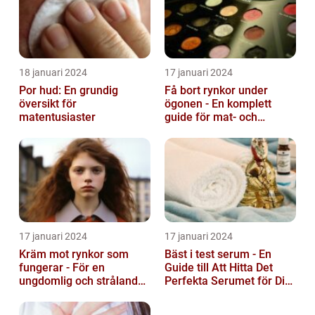
18 januari 2024
17 januari 2024
Por hud: En grundig
Få bort rynkor under
översikt för
ögonen - En komplett
matentusiaster
guide för mat- och
dryckesentusiaster
17 januari 2024
17 januari 2024
Kräm mot rynkor som
Bäst i test serum - En
fungerar - För en
Guide till Att Hitta Det
ungdomlig och strålande
Perfekta Serumet för Din
hud
Hudvårdsrutin