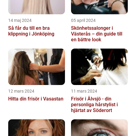
14 maj 2024
05 april 2024
Så får du till en bra
Skönhetssalonger i
klippning i Jönköping
Västerås – din guide till
en bättre look
12 mars 2024
11 mars 2024
Hitta din frisör i Vasastan
Frisör i Älvsjö - din
personliga hårstylist i
hjärtat av Söderort