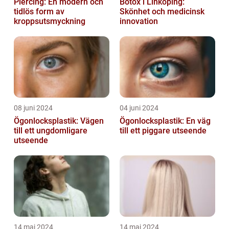
Piercing: En modern och
Botox i Linköping:
tidlös form av
Skönhet och medicinsk
kroppsutsmyckning
innovation
08 juni 2024
04 juni 2024
Ögonlocksplastik: Vägen
Ögonlocksplastik: En väg
till ett ungdomligare
till ett piggare utseende
utseende
14 maj 2024
14 maj 2024