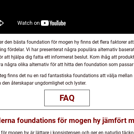
 den bästa foundation för mogen hy finns det flera faktorer att t
ng fördelar. Vi har presenterat några populära alternativ basera
r att hjälpa dig fatta ett informerat beslut. Kom ihåg att produk
ova några olika alternativ för att hitta den foundation som passar
g finns det nu en rad fantastiska foundations att välja mella
m den återskapar ungdomlighet och lyster.
FAQ
derna foundations för mogen hy jämfört m
ör mogen hy är lättare i konsistensen och ger en naturlig täck