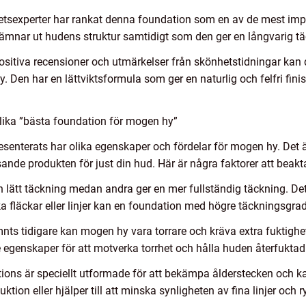
hetsexperter har rankat denna foundation som en av de mest im
ämnar ut hudens struktur samtidigt som den ger en långvarig tä
ositiva recensioner och utmärkelser från skönhetstidningar ka
Den har en lättviktsformula som ger en naturlig och felfri fini
lika ”bästa foundation för mogen hy”
senterats har olika egenskaper och fördelar för mogen hy. Det är 
sande produkten för just din hud. Här är några faktorer att beakt
n lätt täckning medan andra ger en mer fullständig täckning. Det
 fläckar eller linjer kan en foundation med högre täckningsgrad 
 tidigare kan mogen hy vara torrare och kräva extra fuktighet. D
egenskaper för att motverka torrhet och hålla huden återfukta
ations är speciellt utformade för att bekämpa ålderstecken och 
ion eller hjälper till att minska synligheten av fina linjer och r