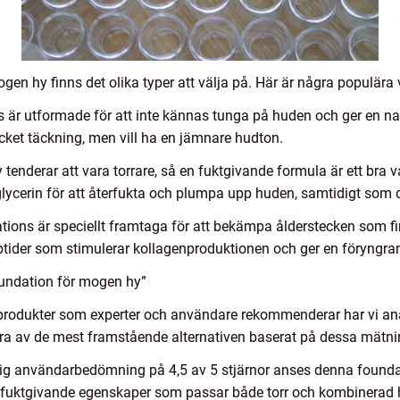
gen hy finns det olika typer att välja på. Här är några populära 
 är utformade för att inte kännas tunga på huden och ger en natu
cket täckning, men vill ha en jämnare hudton.
enderar att vara torrare, så en fuktgivande formula är ett bra 
glycerin för att återfukta och plumpa upp huden, samtidigt som 
ions är speciellt framtaga för att bekämpa ålderstecken som fina
peptider som stimulerar kollagenproduktionen och ger en föryngra
undation för mogen hy”
ka produkter som experter och användare rekommenderar har vi an
ågra av de mest framstående alternativen baserat på dessa mätni
ig användarbedömning på 4,5 av 5 stjärnor anses denna founda
ar fuktgivande egenskaper som passar både torr och kombinerad 