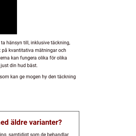
a hänsyn till, inklusive täckning,
t på kvantitativa mätningar och
terna kan fungera olika för olika
 just din hud bäst.
n som kan ge mogen hy den täckning
ed äldre varianter?
ning, samtidigt som de behandlar