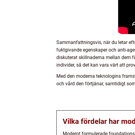
Sammanfattningsvis, när du letar efter
fuktgivande egenskaper och anti-agei
diskuterat skillnaderna mellan dem fö
individer, så det kan vara värt att pr
Med den moderna teknologins framste
och vård den förtjänar, samtidigt so
Vilka fördelar har mo
Modernt formulerade foundations f