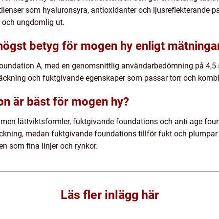
ienser som hyaluronsyra, antioxidanter och ljusreflekterande par
e och ungdomlig ut.
 högst betyg för mogen hy enligt mätninga
 foundation A, med en genomsnittlig användarbedömning på 4,5 av
täckning och fuktgivande egenskaper som passar torr och komb
ion är bäst för mogen hy?
, men lättviktsformler, fuktgivande foundations och anti-age fou
 täckning, medan fuktgivande foundations tillför fukt och plumpa
en som fina linjer och rynkor.
Läs fler inlägg här