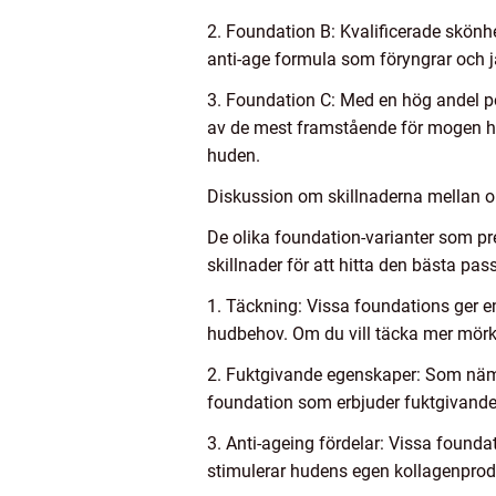
2. Foundation B: Kvalificerade skön
anti-age formula som föryngrar och j
3. Foundation C: Med en hög andel p
av de mest framstående för mogen hy. 
huden.
Diskussion om skillnaderna mellan o
De olika foundation-varianter som pre
skillnader för att hitta den bästa pas
1. Täckning: Vissa foundations ger e
hudbehov. Om du vill täcka mer mörka
2. Fuktgivande egenskaper: Som nämnts
foundation som erbjuder fuktgivande 
3. Anti-ageing fördelar: Vissa found
stimulerar hudens egen kollagenprodukt