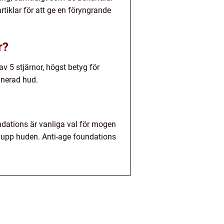
tiklar för att ge en föryngrande
r?
 5 stjärnor, högst betyg för
inerad hud.
ndations är vanliga val för mogen
r upp huden. Anti-age foundations