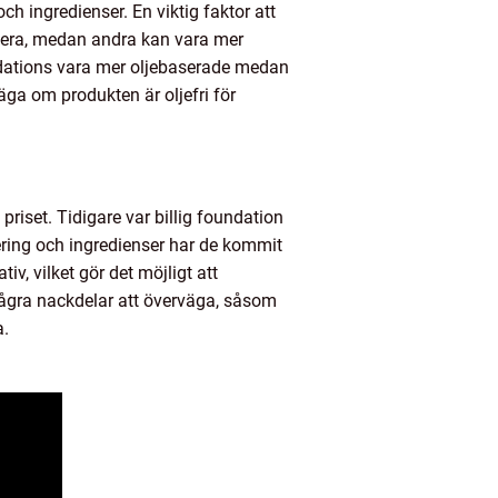
och ingredienser. En viktig faktor att
icera, medan andra kan vara mer
oundations vara mer oljebaserade medan
äga om produkten är oljefri för
priset. Tidigare var billig foundation
ering och ingredienser har de kommit
iv, vilket gör det möjligt att
några nackdelar att överväga, såsom
a.