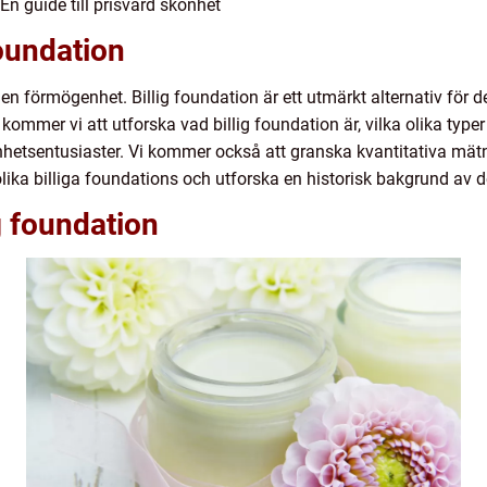
 En guide till prisvärd skönhet
foundation
n förmögenhet. Billig foundation är ett utmärkt alternativ för 
kommer vi att utforska vad billig foundation är, vilka olika typ
hetsentusiaster. Vi kommer också att granska kvantitativa mätni
olika billiga foundations och utforska en historisk bakgrund av d
g foundation