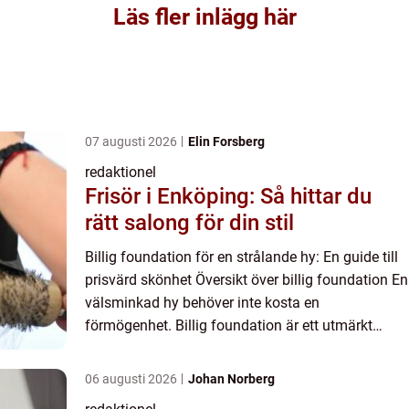
Läs fler inlägg här
07 augusti 2026
Elin Forsberg
redaktionel
Frisör i Enköping: Så hittar du
rätt salong för din stil
Billig foundation för en strålande hy: En guide till
prisvärd skönhet Översikt över billig foundation En
välsminkad hy behöver inte kosta en
förmögenhet. Billig foundation är ett utmärkt
alternativ för den som vill ha en vacker hudton
utan att tömma ...
06 augusti 2026
Johan Norberg