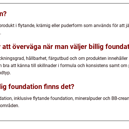
on?
 produkt i flytande, krämig eller puderform som används för att
.
r att överväga när man väljer billig founda
täckningsgrad, hållbarhet, färgutbud och om produkten innehålle
en bra att känna till skillnader i formula och konsistens samt om 
udtyp.
llig foundation finns det?
undation, inklusive flytande foundation, mineralpuder och BB-crea
sområden.