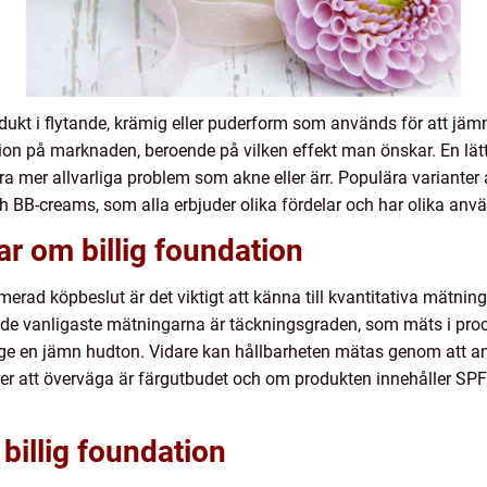
odukt i flytande, krämig eller puderform som används för att jä
ation på marknaden, beroende på vilken effekt man önskar. En lätt
mer allvarliga problem som akne eller ärr. Populära varianter a
h BB-creams, som alla erbjuder olika fördelar och har olika a
ar om billig foundation
ormerad köpbeslut är det viktigt att känna till kvantitativa mätn
av de vanligaste mätningarna är täckningsgraden, som mäts i proc
ge en jämn hudton. Vidare kan hållbarheten mätas genom att an
torer att överväga är färgutbudet och om produkten innehåller S
 billig foundation