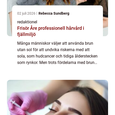
02 juli 2026
Rebecca Sundberg
redaktionel
Frisör Åre professionell hårvård i
fjällmiljö
Många människor väljer att använda brun
utan sol för att undvika riskerna med att
sola, som hudcancer och tidiga ålderstecken
som rynkor. Men trots fördelarna med brun
utan sol kan det ibland leda till uppkomsten
av finnar i ansiktet. I denna artikel...