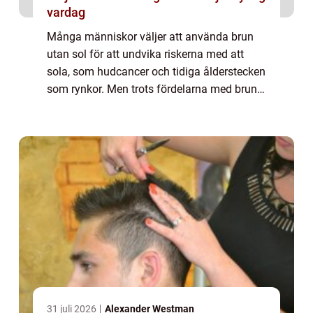
vardag
Många människor väljer att använda brun
utan sol för att undvika riskerna med att
sola, som hudcancer och tidiga ålderstecken
som rynkor. Men trots fördelarna med brun
utan sol kan det ibland leda till uppkomsten
av finnar i ansiktet. I denna artikel...
31 juli 2026
Alexander Westman