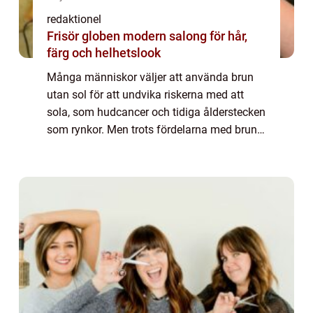
redaktionel
Frisör globen modern salong för hår,
färg och helhetslook
Många människor väljer att använda brun
utan sol för att undvika riskerna med att
sola, som hudcancer och tidiga ålderstecken
som rynkor. Men trots fördelarna med brun
utan sol kan det ibland leda till uppkomsten
av finnar i ansiktet. I denna artikel...