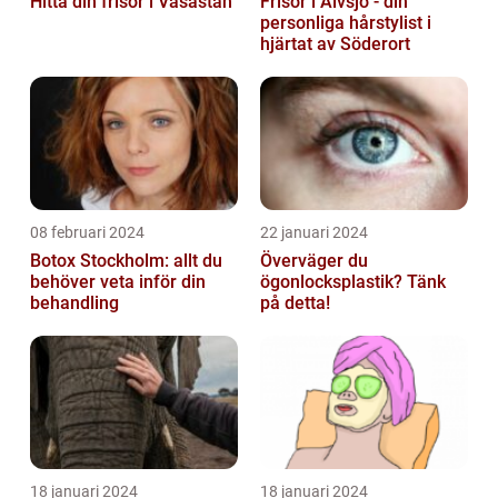
Hitta din frisör i Vasastan
Frisör i Älvsjö - din
personliga hårstylist i
hjärtat av Söderort
08 februari 2024
22 januari 2024
Botox Stockholm: allt du
Överväger du
behöver veta inför din
ögonlocksplastik? Tänk
behandling
på detta!
18 januari 2024
18 januari 2024