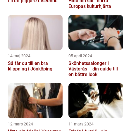
till ett piggare utseende
Hitta din stil i norra
Europas kulturhjärta
14 maj 2024
05 april 2024
Så får du till en bra
Skönhetssalonger i
klippning i Jönköping
Västerås – din guide till
en bättre look
12 mars 2024
11 mars 2024