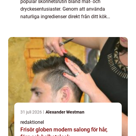
populär skönhetsrutin bland mat- och
dryckesentusiaster. Genom att använda
naturliga ingredienser direkt från ditt kök
kan du ge din hud näring och förbättra dess
utseende på ett naturligt sätt. I denna ar...
31 juli 2026
Alexander Westman
redaktionel
Frisör globen modern salong för hår,