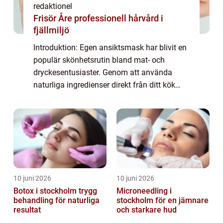
redaktionel
Frisör Åre professionell hårvård i
fjällmiljö
Introduktion: Egen ansiktsmask har blivit en
populär skönhetsrutin bland mat- och
dryckesentusiaster. Genom att använda
naturliga ingredienser direkt från ditt kök
kan du ge din hud näring och förbättra dess
utseende på ett naturligt sätt. I denna ar...
10 juni 2026
10 juni 2026
Botox i stockholm trygg
Microneedling i
behandling för naturliga
stockholm för en jämnare
resultat
och starkare hud