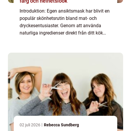
färg och helhetslook
Introduktion: Egen ansiktsmask har blivit en
populär skönhetsrutin bland mat- och
dryckesentusiaster. Genom att använda
naturliga ingredienser direkt från ditt kök
kan du ge din hud näring och förbättra dess
utseende på ett naturligt sätt. I denna ar...
02 juli 2026
Rebecca Sundberg