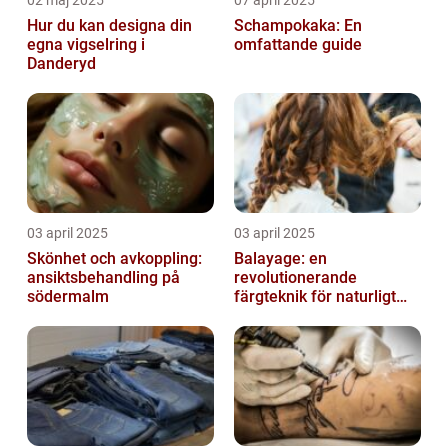
02 maj 2025
07 april 2025
Hur du kan designa din
Schampokaka: En
egna vigselring i
omfattande guide
Danderyd
03 april 2025
03 april 2025
Skönhet och avkoppling:
Balayage: en
ansiktsbehandling på
revolutionerande
södermalm
färgteknik för naturligt
vackert hår