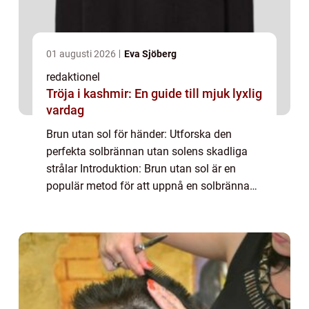
01 augusti 2026
Eva Sjöberg
redaktionel
Tröja i kashmir: En guide till mjuk lyxlig
vardag
Brun utan sol för händer: Utforska den
perfekta solbrännan utan solens skadliga
strålar Introduktion: Brun utan sol är en
populär metod för att uppnå en solbränna
utan att exponera sig för skadliga UV-strålar.
I denna artikel kommer vi att fokusera p...