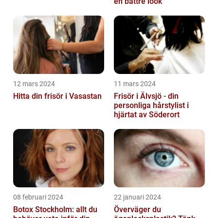
en bättre look
12 mars 2024
11 mars 2024
Hitta din frisör i Vasastan
Frisör i Älvsjö - din
personliga hårstylist i
hjärtat av Söderort
08 februari 2024
22 januari 2024
Botox Stockholm: allt du
Överväger du