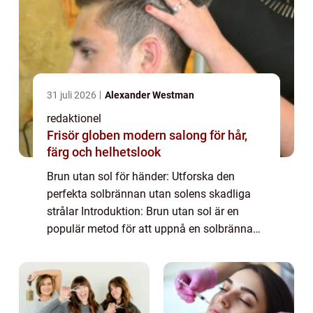
31 juli 2026
Alexander Westman
redaktionel
Frisör globen modern salong för hår,
färg och helhetslook
Brun utan sol för händer: Utforska den
perfekta solbrännan utan solens skadliga
strålar Introduktion: Brun utan sol är en
populär metod för att uppnå en solbränna
utan att exponera sig för skadliga UV-strålar.
I denna artikel kommer vi att fokusera p...