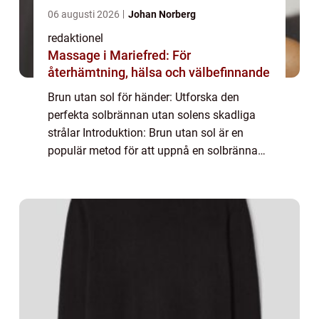
06 augusti 2026
Johan Norberg
redaktionel
Massage i Mariefred: För
återhämtning, hälsa och välbefinnande
Brun utan sol för händer: Utforska den
perfekta solbrännan utan solens skadliga
strålar Introduktion: Brun utan sol är en
populär metod för att uppnå en solbränna
utan att exponera sig för skadliga UV-strålar.
I denna artikel kommer vi att fokusera p...