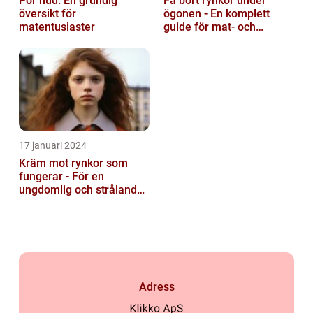
Por hud: En grundig
Få bort rynkor under
översikt för
ögonen - En komplett
matentusiaster
guide för mat- och
dryckesentusiaster
17 januari 2024
Kräm mot rynkor som
fungerar - För en
ungdomlig och strålande
hud
Adress