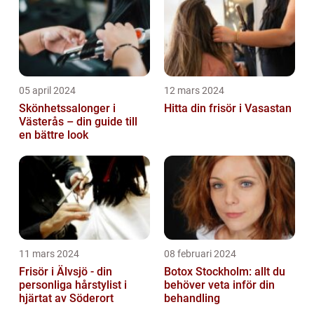
05 april 2024
12 mars 2024
Skönhetssalonger i
Hitta din frisör i Vasastan
Västerås – din guide till
en bättre look
11 mars 2024
08 februari 2024
Frisör i Älvsjö - din
Botox Stockholm: allt du
personliga hårstylist i
behöver veta inför din
hjärtat av Söderort
behandling