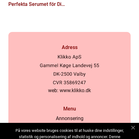
Perfekta Serumet för Din
Hudvårdsrutin
Adress
web:
www.klikko.dk
Menu
Annonsering
Om oss
På vores website bruges cookies til at huske dine indstillinger,
Cookies
statistik og personalisering af indhold og annoncer. Denne