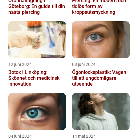
Öronhåltagning i
Piercing: En modern och
Göteborg: En guide till din
tidlös form av
nästa piercing
kroppsutsmyckning
12 juni 2024
08 juni 2024
Botox i Linköping:
Ögonlocksplastik: Vägen
Skönhet och medicinsk
till ett ungdomligare
innovation
utseende
04 juni 2024
14 maj 2024