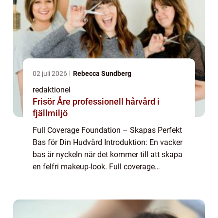
02 juli 2026
Rebecca Sundberg
redaktionel
Frisör Åre professionell hårvård i
fjällmiljö
Full Coverage Foundation – Skapas Perfekt
Bas för Din Hudvård Introduktion: En vacker
bas är nyckeln när det kommer till att skapa
en felfri makeup-look. Full coverage
foundation är en oumbärlig produkt för att
uppnå detta. I denna artikel komm...