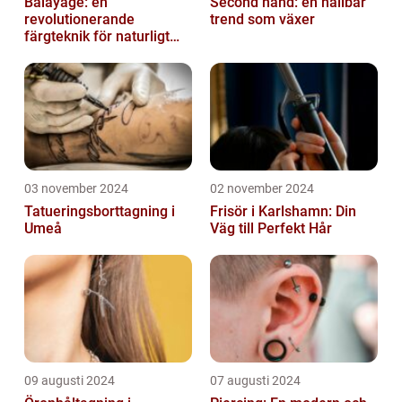
Balayage: en
Second hand: en hållbar
revolutionerande
trend som växer
färgteknik för naturligt
vackert hår
03 november 2024
02 november 2024
Tatueringsborttagning i
Frisör i Karlshamn: Din
Umeå
Väg till Perfekt Hår
09 augusti 2024
07 augusti 2024