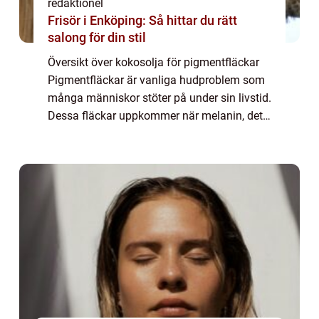
redaktionel
Frisör i Enköping: Så hittar du rätt
salong för din stil
Översikt över kokosolja för pigmentfläckar
Pigmentfläckar är vanliga hudproblem som
många människor stöter på under sin livstid.
Dessa fläckar uppkommer när melanin, det
pigment som ger huden dess färg,
produceras i överdriven mängd på vissa
områden ...