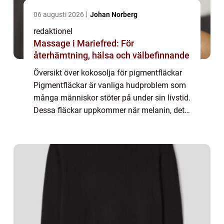
06 augusti 2026
Johan Norberg
redaktionel
Massage i Mariefred: För
återhämtning, hälsa och välbefinnande
Översikt över kokosolja för pigmentfläckar
Pigmentfläckar är vanliga hudproblem som
många människor stöter på under sin livstid.
Dessa fläckar uppkommer när melanin, det
pigment som ger huden dess färg,
produceras i överdriven mängd på vissa
områden ...