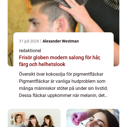
31 juli 2026
Alexander Westman
redaktionel
Frisör globen modern salong för hår,
färg och helhetslook
Översikt över kokosolja för pigmentfläckar
Pigmentfläckar är vanliga hudproblem som
många människor stöter på under sin livstid.
Dessa fläckar uppkommer när melanin, det
pigment som ger huden dess färg,
produceras i överdriven mängd på vissa
områden ...