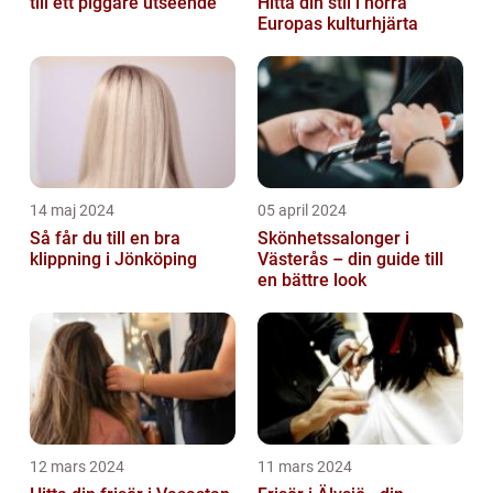
till ett piggare utseende
Hitta din stil i norra
Europas kulturhjärta
14 maj 2024
05 april 2024
Så får du till en bra
Skönhetssalonger i
klippning i Jönköping
Västerås – din guide till
en bättre look
12 mars 2024
11 mars 2024