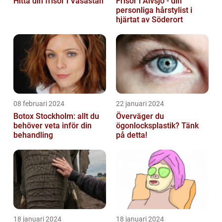
Hitta din frisör i Vasastan
Frisör i Älvsjö - din
personliga hårstylist i
hjärtat av Söderort
08 februari 2024
22 januari 2024
Botox Stockholm: allt du
Överväger du
behöver veta inför din
ögonlocksplastik? Tänk
behandling
på detta!
18 januari 2024
18 januari 2024