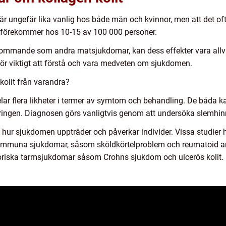
t är ungefär lika vanlig hos både män och kvinnor, men att det o
n förekommer hos 10-15 av 100 000 personer.
örekommande som andra matsjukdomar, kan dess effekter vara all
rför viktigt att förstå och vara medveten om sjukdomen.
 kolit från varandra?
elar flera likheter i termer av symtom och behandling. De båda 
öringen. Diagnosen görs vanligtvis genom att undersöka slemhin
 hur sjukdomen uppträder och påverkar individer. Vissa studier ha
una sjukdomar, såsom sköldkörtelproblem och reumatoid artri
riska tarmsjukdomar såsom Crohns sjukdom och ulcerös kolit.