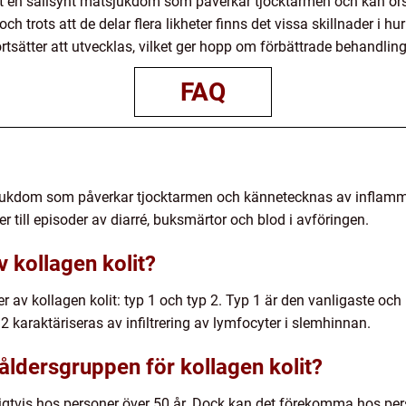
t en sällsynt matsjukdom som påverkar tjocktarmen och kan ors
och trots att de delar flera likheter finns det vissa skillnader i 
rtsätter att utvecklas, vilket ger hopp om förbättrade behandlin
FAQ
tsjukdom som påverkar tjocktarmen och kännetecknas av inflamm
r till episoder av diarré, buksmärtor och blod i avföringen.
v kollagen kolit?
per av kollagen kolit: typ 1 och typ 2. Typ 1 är den vanligaste 
 karaktäriseras av infiltrering av lymfocyter i slemhinnan.
åldersgruppen för kollagen kolit?
igtvis hos personer över 50 år. Dock kan det förekomma hos perso