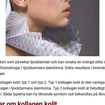
ukdom som påverkar tjocktarmen och kan orsaka en mängd olika 
örändringar i tjocktarmens slemhinna. Detta resulterar i kron
gen.
llagen kolit: typ 1 och typ 2. Typ 1 kollagen kolit är den vanliga
en i tjocktarmens slemhinna. Typ 2 kollagen kolit är betydligt
nan. Båda typerna kan ha liknande symtom och behandlas på likn
ar om kollagen kolit