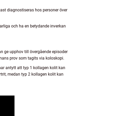
ftast diagnostiseras hos personer över
varliga och ha en betydande inverkan
kan ge upphov till övergående episoder
nans prov som tagits via koloskopi.
r antytt att typ 1 kollagen kolit kan
t, medan typ 2 kollagen kolit kan