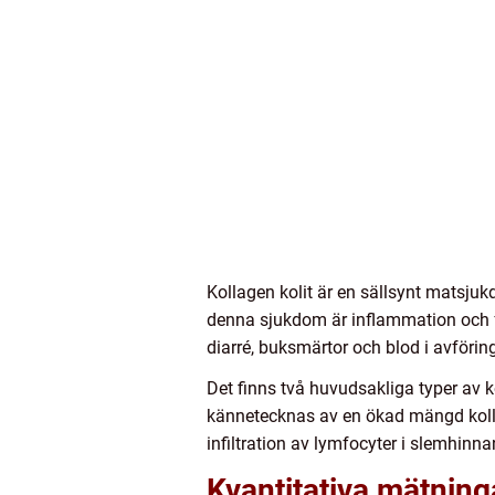
Kollagen kolit är en sällsynt matsj
denna sjukdom är inflammation och f
diarré, buksmärtor och blod i avförin
Det finns två huvudsakliga typer av ko
kännetecknas av en ökad mängd kollag
infiltration av lymfocyter i slemhin
Kvantitativa mätning