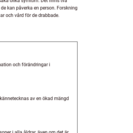
aka olika symtom. Det finns två
hur de kan påverka en person. Forskning
gar och vård för de drabbade.
ation och förändringar i
och kännetecknas av en ökad mängd
ner i alla åldrar, även om det är