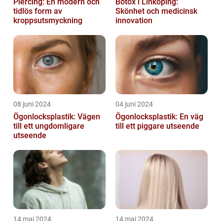
Piercing: En modern och
Botox i Linköping:
tidlös form av
Skönhet och medicinsk
kroppsutsmyckning
innovation
08 juni 2024
04 juni 2024
Ögonlocksplastik: Vägen
Ögonlocksplastik: En väg
till ett ungdomligare
till ett piggare utseende
utseende
14 maj 2024
14 maj 2024