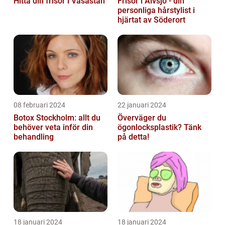
Hitta din frisör i Vasastan
Frisör i Älvsjö - din
personliga hårstylist i
hjärtat av Söderort
08 februari 2024
22 januari 2024
Botox Stockholm: allt du
Överväger du
behöver veta inför din
ögonlocksplastik? Tänk
behandling
på detta!
18 januari 2024
18 januari 2024