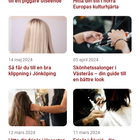
till ett piggare utseende
Hitta din stil i norra
Europas kulturhjärta
14 maj 2024
05 april 2024
Så får du till en bra
Skönhetssalonger i
klippning i Jönköping
Västerås – din guide till
en bättre look
12 mars 2024
11 mars 2024