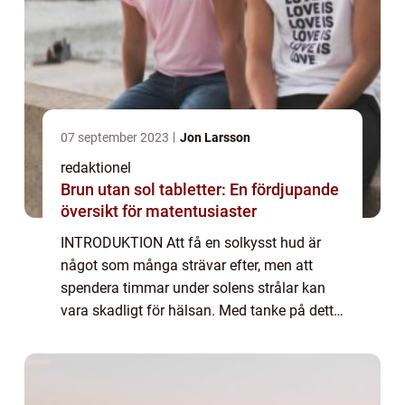
07 september 2023
Jon Larsson
redaktionel
Brun utan sol tabletter: En fördjupande
översikt för matentusiaster
INTRODUKTION Att få en solkysst hud är
något som många strävar efter, men att
spendera timmar under solens strålar kan
vara skadligt för hälsan. Med tanke på detta
har brun utan sol produkter blivit allt mer
populära. I denna artikel kommer vi att fö...