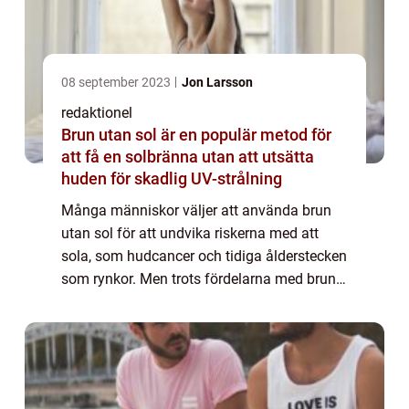
08 september 2023
Jon Larsson
redaktionel
Brun utan sol är en populär metod för
att få en solbränna utan att utsätta
huden för skadlig UV-strålning
Många människor väljer att använda brun
utan sol för att undvika riskerna med att
sola, som hudcancer och tidiga ålderstecken
som rynkor. Men trots fördelarna med brun
utan sol kan det ibland leda till uppkomsten
av finnar i ansiktet. I denna artikel...