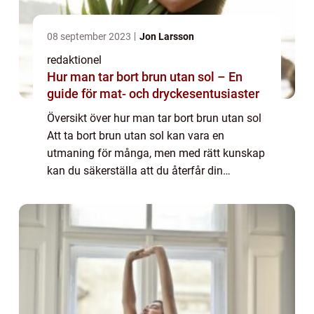
08 september 2023
Jon Larsson
redaktionel
Hur man tar bort brun utan sol – En
guide för mat- och dryckesentusiaster
Översikt över hur man tar bort brun utan sol
Att ta bort brun utan sol kan vara en
utmaning för många, men med rätt kunskap
kan du säkerställa att du återfår din
naturliga hudton. Oavsett om du hade en
olycklig applicering eller bara är redo att gå
t...