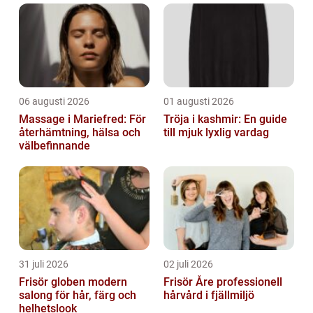
för- och nackdelar. Översikt över brun uta...
06 augusti 2026
01 augusti 2026
Massage i Mariefred: För
Tröja i kashmir: En guide
återhämtning, hälsa och
till mjuk lyxlig vardag
välbefinnande
31 juli 2026
02 juli 2026
Frisör globen modern
Frisör Åre professionell
salong för hår, färg och
hårvård i fjällmiljö
helhetslook