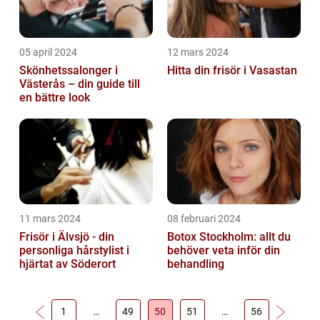
05 april 2024
12 mars 2024
Skönhetssalonger i
Hitta din frisör i Vasastan
Västerås – din guide till
en bättre look
11 mars 2024
08 februari 2024
Frisör i Älvsjö - din
Botox Stockholm: allt du
personliga hårstylist i
behöver veta inför din
hjärtat av Söderort
behandling
1
…
49
50
51
…
56