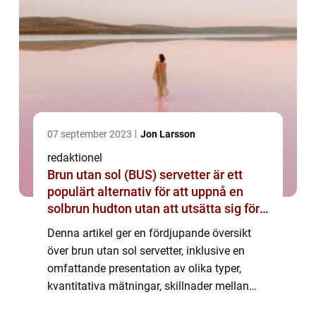
07 september 2023
Jon Larsson
redaktionel
Brun utan sol (BUS) servetter är ett
populärt alternativ för att uppnå en
solbrun hudton utan att utsätta sig för
skadliga ultravioletta strålar från solen
Denna artikel ger en fördjupande översikt
eller solarium
över brun utan sol servetter, inklusive en
omfattande presentation av olika typer,
kvantitativa mätningar, skillnader mellan
produkter samt en historisk genomgång av