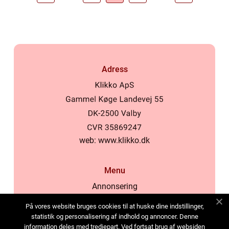
Adress
web:
www.klikko.dk
Menu
Annonsering
Om oss
På vores website bruges cookies til at huske dine indstillinger,
Cookies
statistik og personalisering af indhold og annoncer. Denne
information deles med tredjepart. Ved fortsat brug af websiden
Kontakta oss