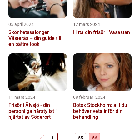
05 april 2024
12 mars 2024
Skönhetssalonger i
Hitta din frisör i Vasastan
Västerås – din guide till
en bättre look
11 mars 2024
08 februari 2024
Frisör i Älvsjö - din
Botox Stockholm: allt du
personliga hårstylist i
behöver veta inför din
hjärtat av Söderort
behandling
1
…
55
56