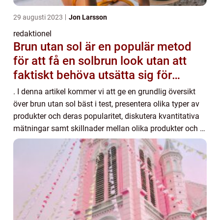
29 augusti 2023
Jon Larsson
redaktionel
Brun utan sol är en populär metod
för att få en solbrun look utan att
faktiskt behöva utsätta sig för
solens skadliga strålar
. I denna artikel kommer vi att ge en grundlig översikt
över brun utan sol bäst i test, presentera olika typer av
produkter och deras popularitet, diskutera kvantitativa
mätningar samt skillnader mellan olika produkter och ta
en historisk genomgång a...