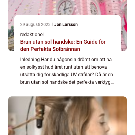
29 augusti 2023
Jon Larsson
redaktionel
Brun utan sol handske: En Guide för
den Perfekta Solbrännan
Inledning Har du någonsin drömt om att ha
en solkysst hud året runt utan att behöva
utsätta dig för skadliga UV-strålar? Då är en
brun utan sol handske det perfekta verktyget
för dig. I denna artikel kommer vi att ge dig
en grundlig översikt över den...