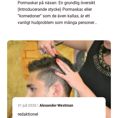
Pormaskar på näsan: En grundlig översikt
(Introducerande stycke) Pormaskar, eller
”komedoner” som de även kallas, är ett
vanligt hudproblem som många personer
upplever, särskilt på näsan. Dessa
obstruerade porer kan vara irriterande och
p...
31 juli 2026
Alexander Westman
redaktionel