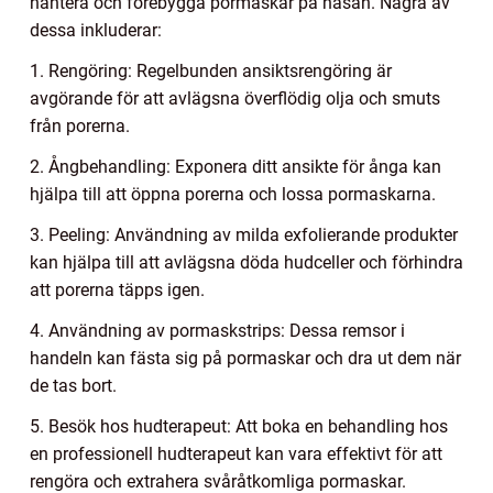
hantera och förebygga pormaskar på näsan. Några av
dessa inkluderar:
1. Rengöring: Regelbunden ansiktsrengöring är
avgörande för att avlägsna överflödig olja och smuts
från porerna.
2. Ångbehandling: Exponera ditt ansikte för ånga kan
hjälpa till att öppna porerna och lossa pormaskarna.
3. Peeling: Användning av milda exfolierande produkter
kan hjälpa till att avlägsna döda hudceller och förhindra
att porerna täpps igen.
4. Användning av pormaskstrips: Dessa remsor i
handeln kan fästa sig på pormaskar och dra ut dem när
de tas bort.
5. Besök hos hudterapeut: Att boka en behandling hos
en professionell hudterapeut kan vara effektivt för att
rengöra och extrahera svåråtkomliga pormaskar.