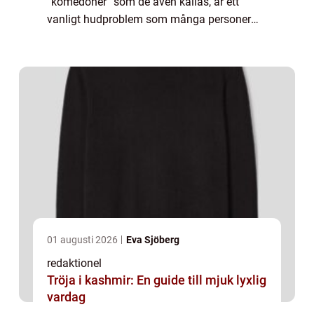
”komedoner” som de även kallas, är ett
vanligt hudproblem som många personer
upplever, särskilt på näsan. Dessa
obstruerade porer kan vara irriterande och
p...
01 augusti 2026
Eva Sjöberg
redaktionel
Tröja i kashmir: En guide till mjuk lyxlig
vardag