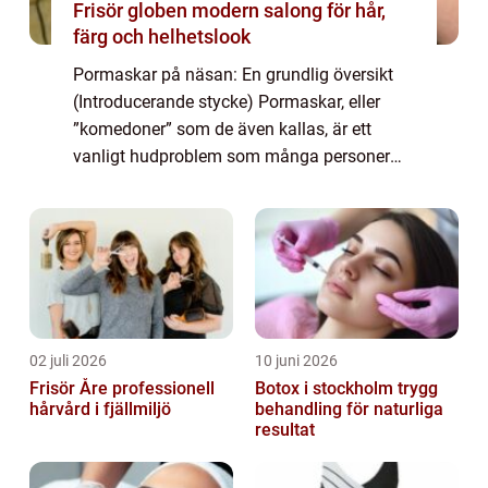
Frisör globen modern salong för hår,
färg och helhetslook
Pormaskar på näsan: En grundlig översikt
(Introducerande stycke) Pormaskar, eller
”komedoner” som de även kallas, är ett
vanligt hudproblem som många personer
upplever, särskilt på näsan. Dessa
obstruerade porer kan vara irriterande och
p...
02 juli 2026
10 juni 2026
Frisör Åre professionell
Botox i stockholm trygg
hårvård i fjällmiljö
behandling för naturliga
resultat