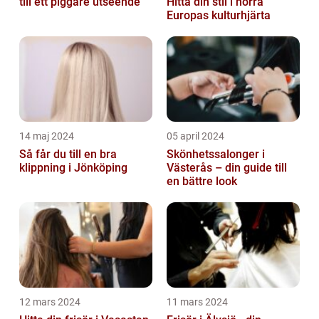
till ett piggare utseende
Hitta din stil i norra
Europas kulturhjärta
14 maj 2024
05 april 2024
Så får du till en bra
Skönhetssalonger i
klippning i Jönköping
Västerås – din guide till
en bättre look
12 mars 2024
11 mars 2024