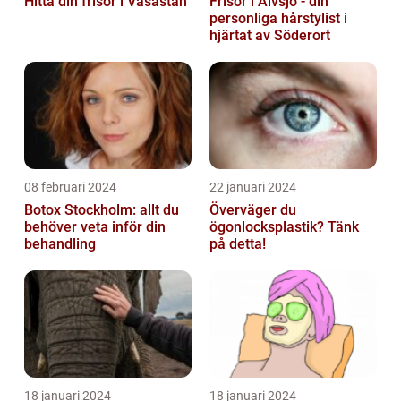
Hitta din frisör i Vasastan
Frisör i Älvsjö - din
personliga hårstylist i
hjärtat av Söderort
08 februari 2024
22 januari 2024
Botox Stockholm: allt du
Överväger du
behöver veta inför din
ögonlocksplastik? Tänk
behandling
på detta!
18 januari 2024
18 januari 2024