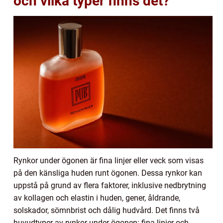
och vilka typer finns det?
Rynkor under ögonen är fina linjer eller veck som visas
på den känsliga huden runt ögonen. Dessa rynkor kan
uppstå på grund av flera faktorer, inklusive nedbrytning
av kollagen och elastin i huden, gener, åldrande,
solskador, sömnbrist och dålig hudvård. Det finns två
huvudtyper av rynkor under ögonen: fina linjer och