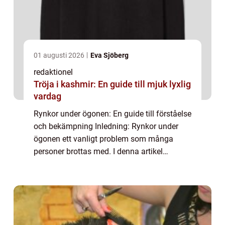
01 augusti 2026
Eva Sjöberg
redaktionel
Tröja i kashmir: En guide till mjuk lyxlig
vardag
Rynkor under ögonen: En guide till förståelse
och bekämpning Inledning: Rynkor under
ögonen ett vanligt problem som många
personer brottas med. I denna artikel
kommer vi att ge en omfattande översikt
över denna specifika typ av rynkor, inklusive
olik...