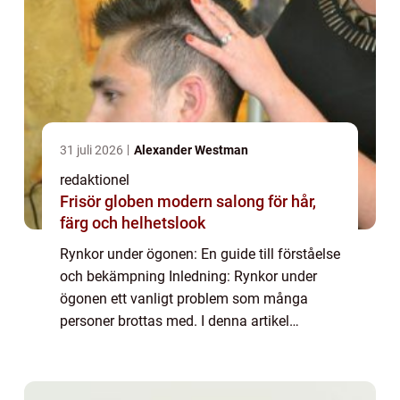
31 juli 2026
Alexander Westman
redaktionel
Frisör globen modern salong för hår,
färg och helhetslook
Rynkor under ögonen: En guide till förståelse
och bekämpning Inledning: Rynkor under
ögonen ett vanligt problem som många
personer brottas med. I denna artikel
kommer vi att ge en omfattande översikt
över denna specifika typ av rynkor, inklusive
olik...