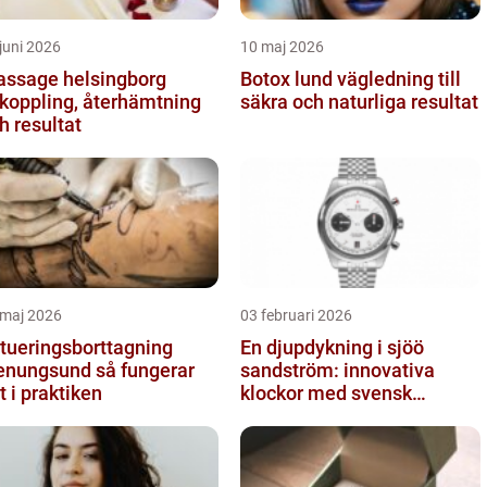
juni 2026
10 maj 2026
ssage helsingborg
Botox lund vägledning till
koppling, återhämtning
säkra och naturliga resultat
h resultat
 maj 2026
03 februari 2026
tueringsborttagning
En djupdykning i sjöö
ungsund så fungerar
sandström: innovativa
t i praktiken
klockor med svensk
precision