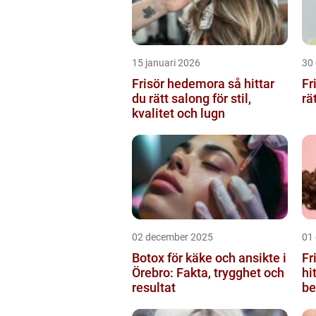
15 januari 2026
30
Frisör hedemora så hittar
Fr
du rätt salong för stil,
rä
kvalitet och lugn
02 december 2025
01
Botox för käke och ansikte i
Fr
Örebro: Fakta, trygghet och
hi
resultat
be