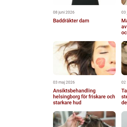
08 juni 2026
03 
Baddräkter dam
Ma
av
oc
03 maj 2026
02
Ansiktsbehandling
Ta
helsingborg för friskare och
sten
starkare hud
de