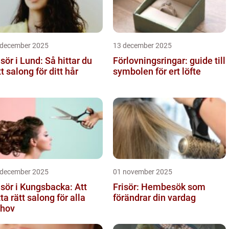
 december 2025
13 december 2025
isör i Lund: Så hittar du
Förlovningsringar: guide till
tt salong för ditt hår
symbolen för ert löfte
 december 2025
01 november 2025
isör i Kungsbacka: Att
Frisör: Hembesök som
tta rätt salong för alla
förändrar din vardag
hov