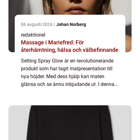
06 augusti 2026
Johan Norberg
redaktionel
Massage i Mariefred: För
återhämtning, hälsa och välbefinnande
Setting Spray Glow är en revolutionerande
produkt som har tagit matpresentation till
nya höjder. Med dess hjälp kan maten
glänsa och se ännu inbjudande ut. I denna
artikel kommer vi att ge dig en grundlig
översikt över detta fantastiska verktyg,
pres...