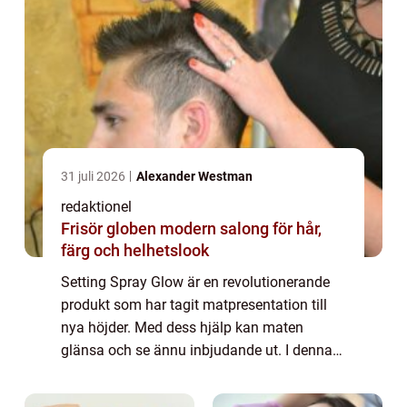
31 juli 2026
Alexander Westman
redaktionel
Frisör globen modern salong för hår,
färg och helhetslook
Setting Spray Glow är en revolutionerande
produkt som har tagit matpresentation till
nya höjder. Med dess hjälp kan maten
glänsa och se ännu inbjudande ut. I denna
artikel kommer vi att ge dig en grundlig
översikt över detta fantastiska verktyg,