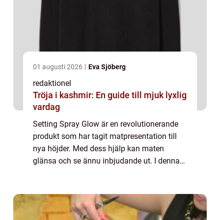
01 augusti 2026
Eva Sjöberg
redaktionel
Tröja i kashmir: En guide till mjuk lyxlig
vardag
Setting Spray Glow är en revolutionerande
produkt som har tagit matpresentation till
nya höjder. Med dess hjälp kan maten
glänsa och se ännu inbjudande ut. I denna
artikel kommer vi att ge dig en grundlig
översikt över detta fantastiska verktyg,
pres...