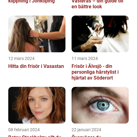
klippning i Jönköping
Västerås – din guide till
en bättre look
12 mars 2024
11 mars 2024
Hitta din frisör i Vasastan
Frisör i Älvsjö - din
personliga hårstylist i
hjärtat av Söderort
08 februari 2024
22 januari 2024