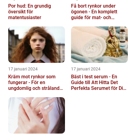
Por hud: En grundig
Få bort rynkor under
översikt för
ögonen - En komplett
matentusiaster
guide för mat- och
dryckesentusiaster
17 januari 2024
17 januari 2024
Kräm mot rynkor som
Bäst i test serum - En
fungerar - För en
Guide till Att Hitta Det
ungdomlig och strålande
Perfekta Serumet för Din
hud
Hudvårdsrutin