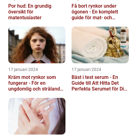
Por hud: En grundig
Få bort rynkor under
översikt för
ögonen - En komplett
matentusiaster
guide för mat- och
dryckesentusiaster
17 januari 2024
17 januari 2024
Kräm mot rynkor som
Bäst i test serum - En
fungerar - För en
Guide till Att Hitta Det
ungdomlig och strålande
Perfekta Serumet för Din
hud
Hudvårdsrutin