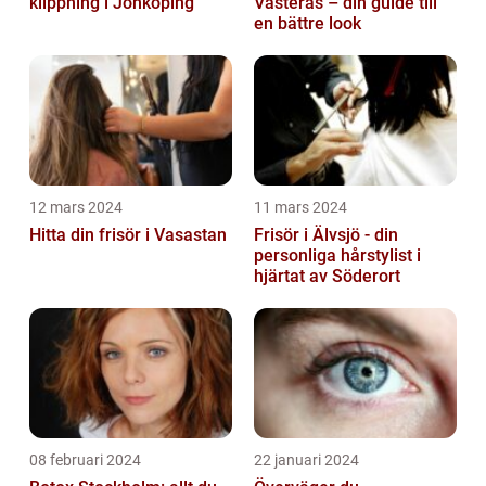
klippning i Jönköping
Västerås – din guide till
en bättre look
12 mars 2024
11 mars 2024
Hitta din frisör i Vasastan
Frisör i Älvsjö - din
personliga hårstylist i
hjärtat av Söderort
08 februari 2024
22 januari 2024