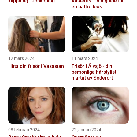
klippning i Jönköping
Västerås – din guide till
en bättre look
12 mars 2024
11 mars 2024
Hitta din frisör i Vasastan
Frisör i Älvsjö - din
personliga hårstylist i
hjärtat av Söderort
08 februari 2024
22 januari 2024