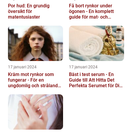
Por hud: En grundig
Få bort rynkor under
översikt för
ögonen - En komplett
matentusiaster
guide för mat- och
dryckesentusiaster
17 januari 2024
17 januari 2024
Kräm mot rynkor som
Bäst i test serum - En
fungerar - För en
Guide till Att Hitta Det
ungdomlig och strålande
Perfekta Serumet för Din
hud
Hudvårdsrutin