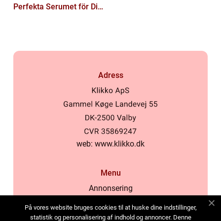
Perfekta Serumet för Din
Hudvårdsrutin
Adress
web:
www.klikko.dk
Menu
Annonsering
Om oss
På vores website bruges cookies til at huske dine indstillinger,
Cookies
statistik og personalisering af indhold og annoncer. Denne