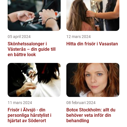
05 april 2024
12 mars 2024
Skönhetssalonger i
Hitta din frisör i Vasastan
Västerås – din guide till
en bättre look
11 mars 2024
08 februari 2024
Frisör i Älvsjö - din
Botox Stockholm: allt du
personliga hårstylist i
behöver veta inför din
hjärtat av Söderort
behandling