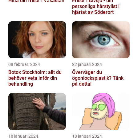
Hitta din frisör i Vasastan
Frisör i Älvsjö - din
personliga hårstylist i
hjärtat av Söderort
08 februari 2024
22 januari 2024
Botox Stockholm: allt du
Överväger du
behöver veta inför din
ögonlocksplastik? Tänk
behandling
på detta!
18 januari 2024
18 januari 2024