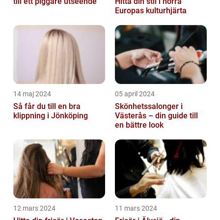
till ett piggare utseende
Hitta din stil i norra
Europas kulturhjärta
14 maj 2024
05 april 2024
Så får du till en bra
Skönhetssalonger i
klippning i Jönköping
Västerås – din guide till
en bättre look
12 mars 2024
11 mars 2024