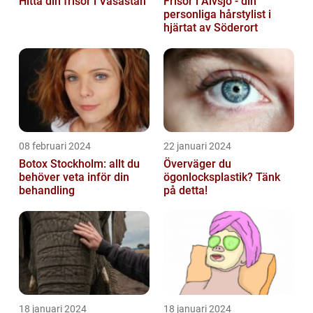
Hitta din frisör i Vasastan
Frisör i Älvsjö - din
personliga hårstylist i
hjärtat av Söderort
08 februari 2024
22 januari 2024
Botox Stockholm: allt du
Överväger du
behöver veta inför din
ögonlocksplastik? Tänk
behandling
på detta!
18 januari 2024
18 januari 2024