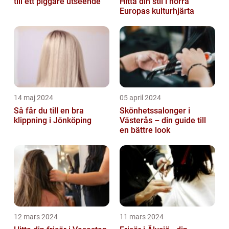
till ett piggare utseende
Hitta din stil i norra
Europas kulturhjärta
14 maj 2024
05 april 2024
Så får du till en bra
Skönhetssalonger i
klippning i Jönköping
Västerås – din guide till
en bättre look
12 mars 2024
11 mars 2024