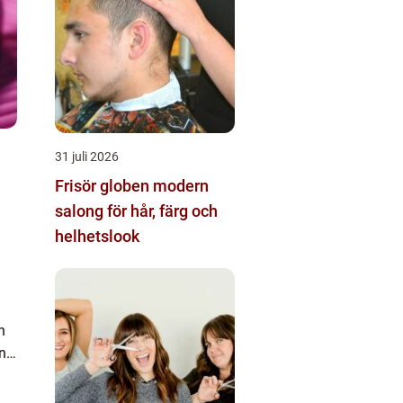
31 juli 2026
Frisör globen modern
salong för hår, färg och
helhetslook
n
ing