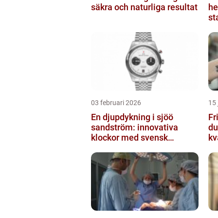
säkra och naturliga resultat
he
st
03 februari 2026
15 
En djupdykning i sjöö
Fri
sandström: innovativa
du
klockor med svensk
kv
precision