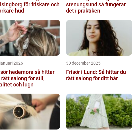
lsingborg för friskare och
stenungsund så fungerar
arkare hud
det i praktiken
januari 2026
30 december 2025
sör hedemora så hittar
Frisör i Lund: Så hittar du
 rätt salong för stil,
rätt salong för ditt hår
alitet och lugn