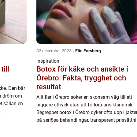
02 december 2025
Elin Forsberg
inspiration
ill
Botox för käke och ansikte i
Örebro: Fakta, trygghet och
resultat
cke. Den bär
 en dröm om
Allt fler i Örebro söker en skonsam väg till ett
et sällan en
piggare uttryck utan att förlora ansiktsmimik.
.
Begreppet botox i Örebro dyker ofta upp i jakte
på seriösa behandlingar, transparent prissättn
och legitimera...