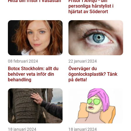
Hitta din frisör i Vasastan
Frisör i Älvsjö - din
personliga hårstylist i
hjärtat av Söderort
08 februari 2024
22 januari 2024
Botox Stockholm: allt du
Överväger du
behöver veta inför din
ögonlocksplastik? Tänk
behandling
på detta!
18 januari 2024
18 januari 2024