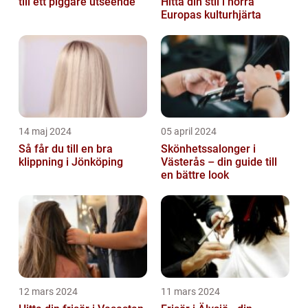
till ett piggare utseende
Hitta din stil i norra
Europas kulturhjärta
14 maj 2024
05 april 2024
Så får du till en bra
Skönhetssalonger i
klippning i Jönköping
Västerås – din guide till
en bättre look
12 mars 2024
11 mars 2024