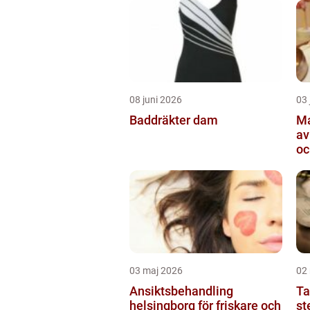
08 juni 2026
03 
Baddräkter dam
Ma
av
oc
03 maj 2026
02
Ansiktsbehandling
Ta
helsingborg för friskare och
sten