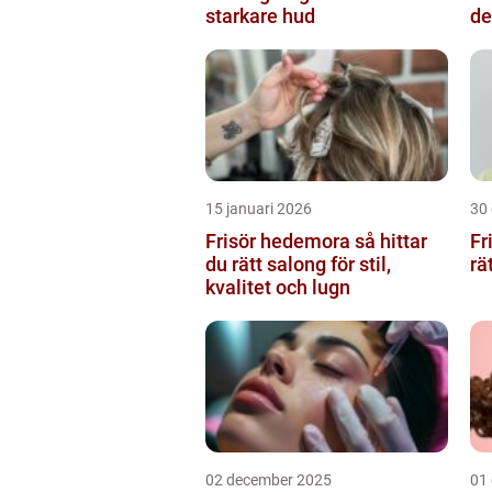
starkare hud
de
15 januari 2026
30
Frisör hedemora så hittar
Fr
du rätt salong för stil,
rä
kvalitet och lugn
02 december 2025
01