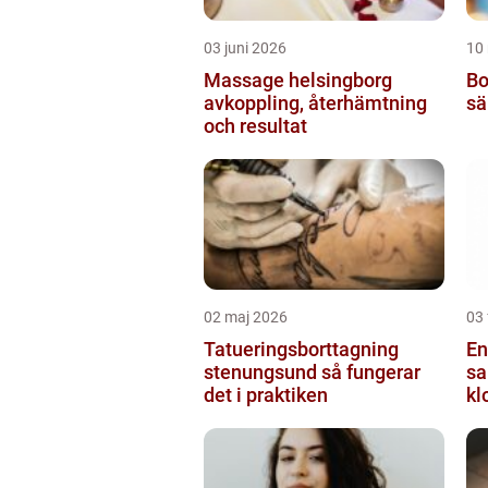
03 juni 2026
10
Massage helsingborg
Botox
avkoppling, återhämtning
sä
och resultat
02 maj 2026
03 
Tatueringsborttagning
En
stenungsund så fungerar
sa
det i praktiken
kl
pr