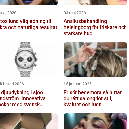
 maj 2026
03 maj 2026
 lund vägledning till
Ansiktsbehandling
kra och naturliga resultat
helsingborg för friskare och
starkare hud
februari 2026
15 januari 2026
 djupdykning i sjöö
Frisör hedemora så hittar
ndström: innovativa
du rätt salong för stil,
ockor med svensk
kvalitet och lugn
ecision